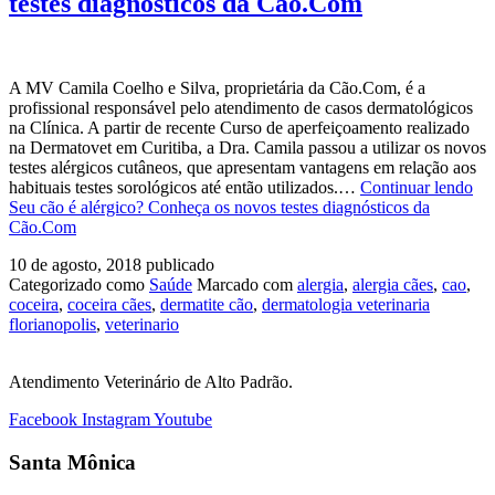
testes diagnósticos da Cão.Com
A MV Camila Coelho e Silva, proprietária da Cão.Com, é a
profissional responsável pelo atendimento de casos dermatológicos
na Clínica. A partir de recente Curso de aperfeiçoamento realizado
na Dermatovet em Curitiba, a Dra. Camila passou a utilizar os novos
testes alérgicos cutâneos, que apresentam vantagens em relação aos
habituais testes sorológicos até então utilizados.…
Continuar lendo
Seu cão é alérgico? Conheça os novos testes diagnósticos da
Cão.Com
10 de agosto, 2018
publicado
Categorizado como
Saúde
Marcado com
alergia
,
alergia cães
,
cao
,
coceira
,
coceira cães
,
dermatite cão
,
dermatologia veterinaria
florianopolis
,
veterinario
Atendimento Veterinário de Alto Padrão.
Facebook
Instagram
Youtube
Santa Mônica