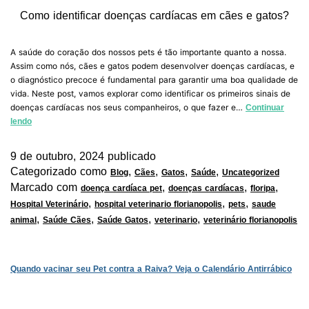
Como identificar doenças cardíacas em cães e gatos?
A saúde do coração dos nossos pets é tão importante quanto a nossa.
Assim como nós, cães e gatos podem desenvolver doenças cardíacas, e
o diagnóstico precoce é fundamental para garantir uma boa qualidade de
vida. Neste post, vamos explorar como identificar os primeiros sinais de
doenças cardíacas nos seus companheiros, o que fazer e…
Continuar
lendo
9 de outubro, 2024
publicado
Categorizado como
,
,
,
,
Blog
Cães
Gatos
Saúde
Uncategorized
Marcado com
,
,
,
doença cardíaca pet
doenças cardíacas
floripa
,
,
,
Hospital Veterinário
hospital veterinario florianopolis
pets
saude
,
,
,
,
animal
Saúde Cães
Saúde Gatos
veterinario
veterinário florianopolis
Quando vacinar seu Pet contra a Raiva? Veja o Calendário Antirrábico