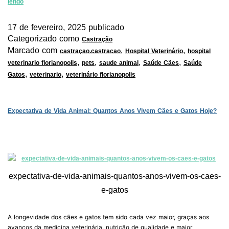
lendo
17 de fevereiro, 2025
publicado
Categorizado como
Castração
Marcado com
,
,
castraçao.castracao
Hospital Veterinário
hospital
,
,
,
,
veterinario florianopolis
pets
saude animal
Saúde Cães
Saúde
,
,
Gatos
veterinario
veterinário florianopolis
Expectativa de Vida Animal: Quantos Anos Vivem Cães e Gatos Hoje?
expectativa-de-vida-animais-quantos-anos-vivem-os-caes-
e-gatos
A longevidade dos cães e gatos tem sido cada vez maior, graças aos
avanços da medicina veterinária, nutrição de qualidade e maior