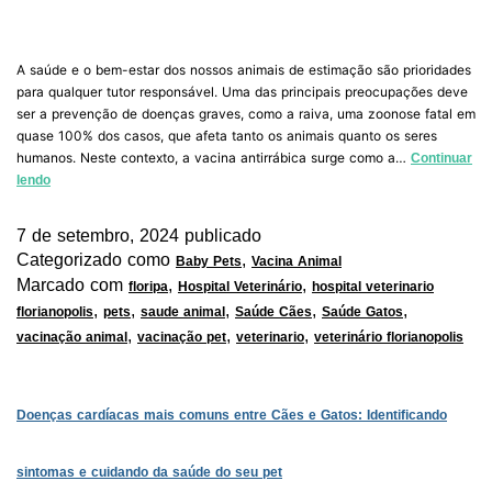
A saúde e o bem-estar dos nossos animais de estimação são prioridades
para qualquer tutor responsável. Uma das principais preocupações deve
ser a prevenção de doenças graves, como a raiva, uma zoonose fatal em
quase 100% dos casos, que afeta tanto os animais quanto os seres
humanos. Neste contexto, a vacina antirrábica surge como a…
Continuar
lendo
7 de setembro, 2024
publicado
Categorizado como
,
Baby Pets
Vacina Animal
Marcado com
,
,
floripa
Hospital Veterinário
hospital veterinario
,
,
,
,
,
florianopolis
pets
saude animal
Saúde Cães
Saúde Gatos
,
,
,
vacinação animal
vacinação pet
veterinario
veterinário florianopolis
Doenças cardíacas mais comuns entre Cães e Gatos: Identificando
sintomas e cuidando da saúde do seu pet