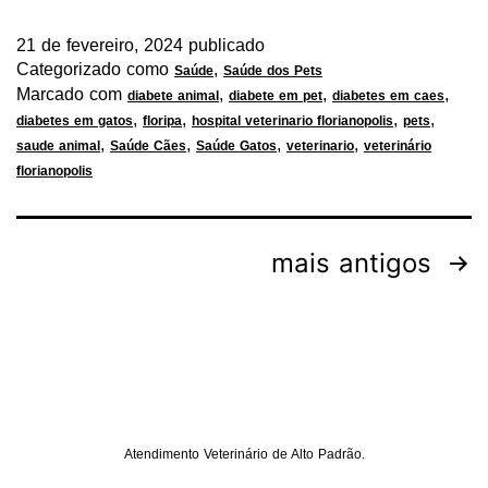
21 de fevereiro, 2024
publicado
Categorizado como
,
Saúde
Saúde dos Pets
Marcado com
,
,
,
diabete animal
diabete em pet
diabetes em caes
,
,
,
,
diabetes em gatos
floripa
hospital veterinario florianopolis
pets
,
,
,
,
saude animal
Saúde Cães
Saúde Gatos
veterinario
veterinário
florianopolis
mais antigos
Atendimento Veterinário de Alto Padrão.