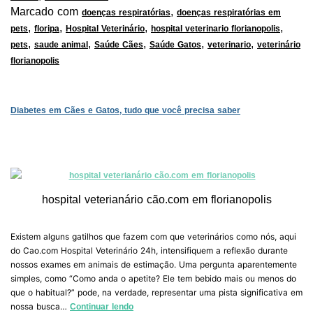
Marcado com
,
doenças respiratórias
doenças respiratórias em
,
,
,
,
pets
floripa
Hospital Veterinário
hospital veterinario florianopolis
,
,
,
,
,
pets
saude animal
Saúde Cães
Saúde Gatos
veterinario
veterinário
florianopolis
Diabetes em Cães e Gatos, tudo que você precisa saber
hospital veterianário cão.com em florianopolis
Existem alguns gatilhos que fazem com que veterinários como nós, aqui
do Cao.com Hospital Veterinário 24h, intensifiquem a reflexão durante
nossos exames em animais de estimação. Uma pergunta aparentemente
simples, como “Como anda o apetite? Ele tem bebido mais ou menos do
que o habitual?” pode, na verdade, representar uma pista significativa em
nossa busca…
Continuar lendo