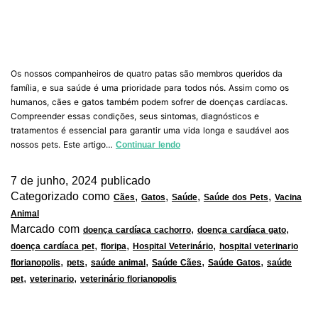
Os nossos companheiros de quatro patas são membros queridos da
família, e sua saúde é uma prioridade para todos nós. Assim como os
humanos, cães e gatos também podem sofrer de doenças cardíacas.
Compreender essas condições, seus sintomas, diagnósticos e
tratamentos é essencial para garantir uma vida longa e saudável aos
nossos pets. Este artigo…
Continuar lendo
7 de junho, 2024
publicado
Categorizado como
,
,
,
,
Cães
Gatos
Saúde
Saúde dos Pets
Vacina
Animal
Marcado com
,
,
doença cardíaca cachorro
doença cardíaca gato
,
,
,
doença cardíaca pet
floripa
Hospital Veterinário
hospital veterinario
,
,
,
,
,
florianopolis
pets
saúde animal
Saúde Cães
Saúde Gatos
saúde
,
,
pet
veterinario
veterinário florianopolis