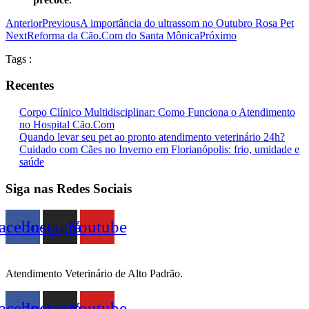
Anterior
Previous
A importância do ultrassom no Outubro Rosa Pet
Next
Reforma da Cão.Com do Santa Mônica
Próximo
Tags :
Recentes
Corpo Clínico Multidisciplinar: Como Funciona o Atendimento
no Hospital Cão.Com
Quando levar seu pet ao pronto atendimento veterinário 24h?
Cuidado com Cães no Inverno em Florianópolis: frio, umidade e
saúde
Siga nas Redes Sociais
acebook
Instagram
Youtube
Atendimento Veterinário de Alto Padrão.
acebook
Instagram
Youtube