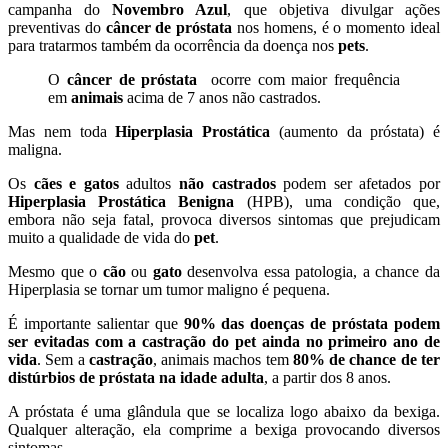
campanha do
Novembro Azul
, que objetiva divulgar ações
preventivas do
câncer de próstata
nos homens, é o momento ideal
para tratarmos também da ocorrência da doença nos
pets
.
O
câncer de próstata
ocorre com maior frequência
em
animais
acima de 7 anos não castrados.
Mas nem toda
Hiperplasia Prostática
(aumento da próstata) é
maligna.
Os
cães e gatos
adultos
não castrados
podem ser afetados por
Hiperplasia Prostática Benigna
(HPB), uma condição que,
embora não seja fatal, provoca diversos sintomas que prejudicam
muito a qualidade de vida do
pet
.
Mesmo que o
cão
ou
gato
desenvolva essa patologia, a chance da
Hiperplasia se tornar um tumor maligno é pequena.
É importante salientar que
90% das doenças de próstata podem
ser evitadas com a castração do pet ainda no primeiro ano de
vida
. Sem a
castração
, animais machos tem
80% de chance de ter
distúrbios de próstata na idade adulta
, a partir dos 8 anos.
A próstata é uma glândula que se localiza logo abaixo da bexiga.
Qualquer alteração, ela comprime a bexiga provocando diversos
sintomas.