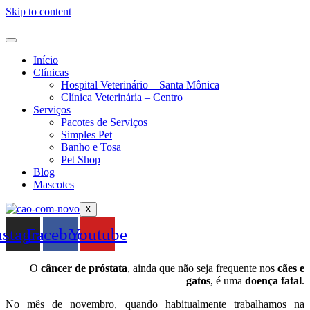
Skip to content
Início
Clínicas
Hospital Veterinário – Santa Mônica
Clínica Veterinária – Centro
Serviços
Pacotes de Serviços
Simples Pet
Banho e Tosa
Pet Shop
Blog
Mascotes
X
nstagram
Facebook
Youtube
O
câncer de próstata
, ainda que não seja frequente nos
cães e
gatos
, é uma
doença fatal
.
No mês de novembro, quando habitualmente trabalhamos na