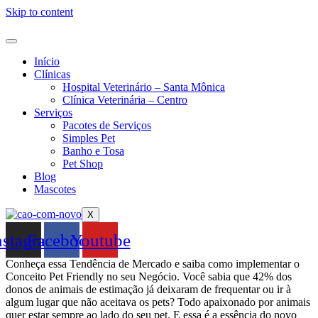
Skip to content
Início
Clínicas
Hospital Veterinário – Santa Mônica
Clínica Veterinária – Centro
Serviços
Pacotes de Serviços
Simples Pet
Banho e Tosa
Pet Shop
Blog
Mascotes
X
nstagram
Facebook
Youtube
Conheça essa Tendência de Mercado e saiba como implementar o
Conceito Pet Friendly no seu Negócio. Você sabia que 42% dos
donos de animais de estimação já deixaram de frequentar ou ir à
algum lugar que não aceitava os pets? Todo apaixonado por animais
quer estar sempre ao lado do seu pet. E essa é a essência do novo