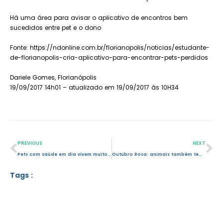
Há uma área para avisar o aplicativo de encontros bem
sucedidos entre pet e o dono
Fonte: https://ndonline.com.br/florianopolis/noticias/estudante-
de-florianopolis-cria-aplicativo-para-encontrar-pets-perdidos
Dariele Gomes, Florianópolis
19/09/2017 14h01
– atualizado em 19/09/2017 às 10H34
PREVIOUS
NEXT
Pets com saúde em dia vivem muito mais
Outubro Rosa: animais também tem câncer de mama
Tags :