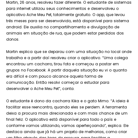
Martin, 26 anos, resolveu fazer diferente. O estudante de sistemas
para internet utilizou seus conhecimentos e desenvolveu o
aplicativo Ache Meu Pet, totalmente gratuito. O app, que levou
três meses para ser desenvolvido, está disponível para sistema
android. Ele auxilia no compartilhamento e divulgação de
animais em situação de rua, que podem estar perdidos dos
donos.
Martin explica que se deparou com uma situação no local onde
trabalha e a partir daí resolveu criar o aplicativo. “Uma colega
encontrou um cachorro, tirou foto e começou a postar em
grupos no Facebook. A partir daquela situação eu vi o quanto
era difícil e com pouco alcance aquela forma de
comunicação. Então resolvi começar a estudar para
desenvolver o Ache Meu Pet”, conta.
O estudante é dono da cachorra Kika e o gato Mimo. “A ideia é
facilitar esse reencontro, quando eles se perdem. A ferramenta
deixa a procura mais direcionada e com mais chance de um
final feliz. O aplicativo está disponível para todo o país e
conforme vamos utilizando, vamos aperfeiçoando”, explica. Ele
destaca ainda que já há um projeto de melhorias, como criar
um filtro através das tags de procura, para facilitar a